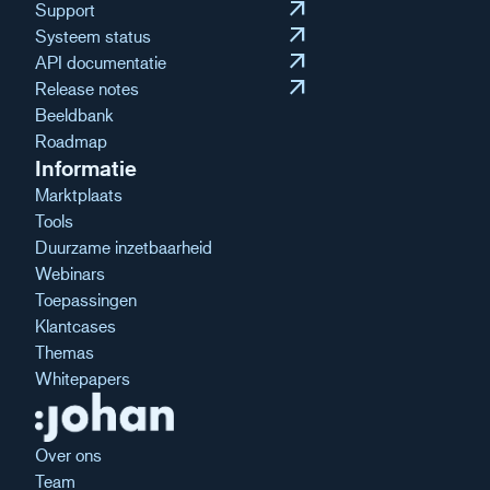
arrow_outward
Support
arrow_outward
Systeem status
arrow_outward
API documentatie
arrow_outward
Release notes
Beeldbank
Roadmap
Informatie
Marktplaats
Tools
Duurzame inzetbaarheid
Webinars
Toepassingen
Klantcases
Themas
Whitepapers
Over ons
Team