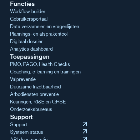
Functies
Workflow builder
Gebruikersportaal
Data verzamelen en vragenlijsten
Plannings- en afsprakentool
Digitaal dossier
Analytics dashboard
Toepassingen
PMO, PAGO, Health Checks
Coaching, e-learning en trainingen
Valpreventie
Duurzame Inzetbaarheid
Arbodiensten preventie
Keuringen, RI&E en QHSE
Onderzoeksbureaus
Support
arrow_outward
Support
arrow_outward
Systeem status
arrow_outward
API documentatie