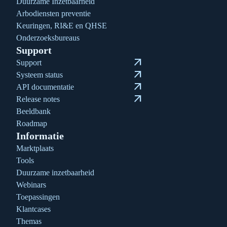
Duurzame Inzetbaarheid
Arbodiensten preventie
Keuringen, RI&E en QHSE
Onderzoeksbureaus
Support
arrow_outward
Support
arrow_outward
Systeem status
arrow_outward
API documentatie
arrow_outward
Release notes
Beeldbank
Roadmap
Informatie
Marktplaats
Tools
Duurzame inzetbaarheid
Webinars
Toepassingen
Klantcases
Themas