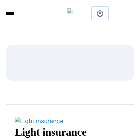
account_circle
Light insurance