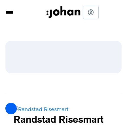
account_circle
Randstad Risesmart