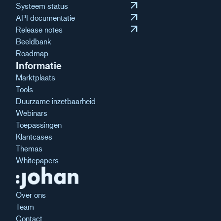
arrow_outward
Systeem status
arrow_outward
API documentatie
arrow_outward
Release notes
Beeldbank
Roadmap
Informatie
Marktplaats
Tools
Duurzame inzetbaarheid
Webinars
Toepassingen
Klantcases
Themas
Whitepapers
Over ons
Team
Contact