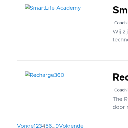
Sm
Coachi
Wij z
techno
Re
Coachi
The R
door m
Berichten
Vorige
1
2
3
4
5
6
…
9
Volgende