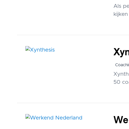
Als p
kijke
Xyn
Coachi
Xynth
50 co
We