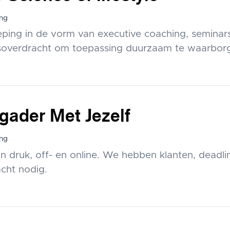
ng
eping in de vorm van executive coaching, seminars
soverdracht om toepassing duurzaam te waarbor
gader Met Jezelf
ng
n druk, off- en online. We hebben klanten, deadline
cht nodig.