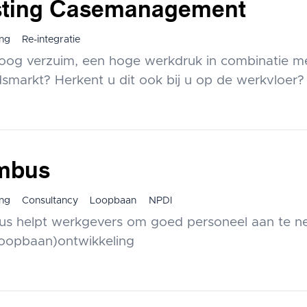
sting Casemanagement
ng
Re-integratie
oog verzuim, een hoge werkdruk in combinatie m
dsmarkt? Herkent u dit ook bij u op de werkvloer?
mbus
ng
Consultancy
Loopbaan
NPDI
s helpt werkgevers om goed personeel aan te n
loopbaan)ontwikkeling