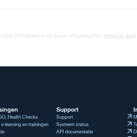
Ook zichtbaar met jouw organisatie?
Meld je aan
singen
Support
I
arrow_outward
O, Health Checks
Support
M
arrow_outward
e-learning en trainingen
Systeem status
T
arrow_outward
tie
API documentatie
D