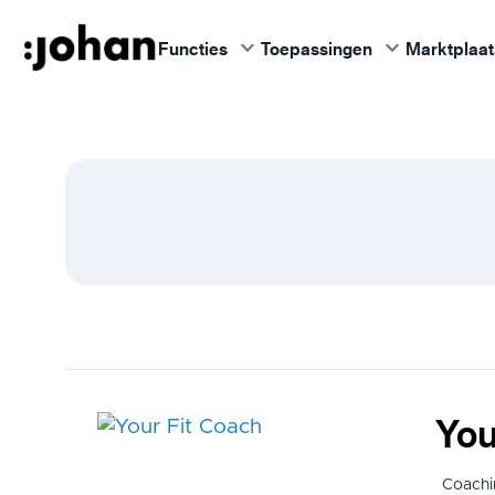
keyboard_arrow_down
keyboard_arrow_down
Functies
Toepassingen
Marktplaat
You
Coachi