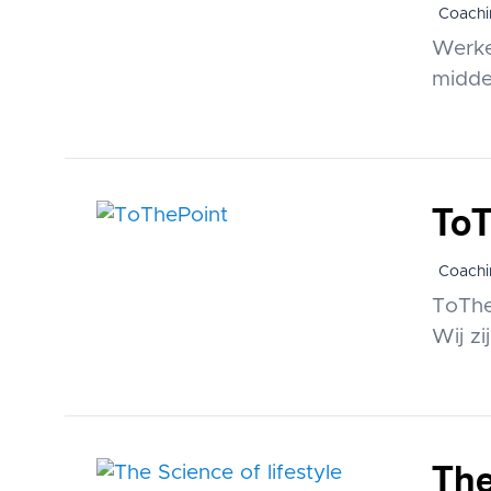
Coachi
Werke
midde
ToT
Coachi
ToTheP
Wij z
The