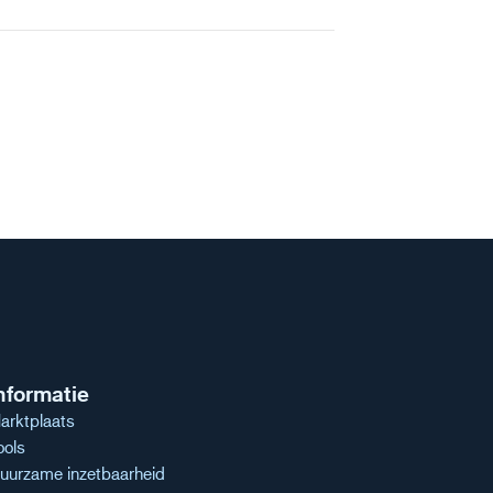
nformatie
arktplaats
ools
uurzame inzetbaarheid