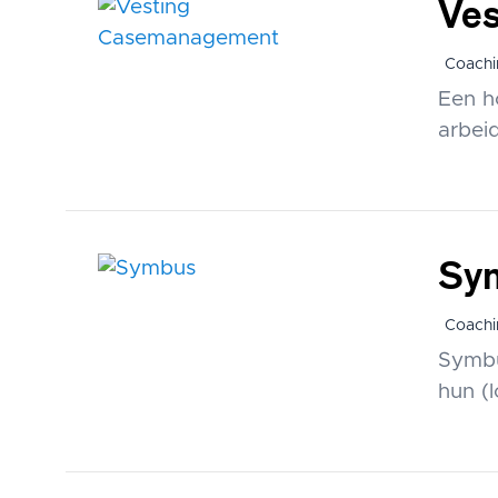
Ve
Coachi
Een h
arbei
Sy
Coachi
Symbu
hun (