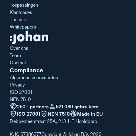
Toepassingen
Klantcases
Themas
Whitepapers
Over ons
Team
Contact
Compliance
Algemene voorwaarden
Privacy
ISO 27001
NEN 7510
handshake
person
250+ partners
521.080 gebruikers
verified_user
verified_user
globe_uk
ISO 27001
NEN 7510
Made in EU
Debbemeerstraat 25A, 2131HE Hoofddorp
KvK: 67386377
Copyright © Johan B.V. 2026