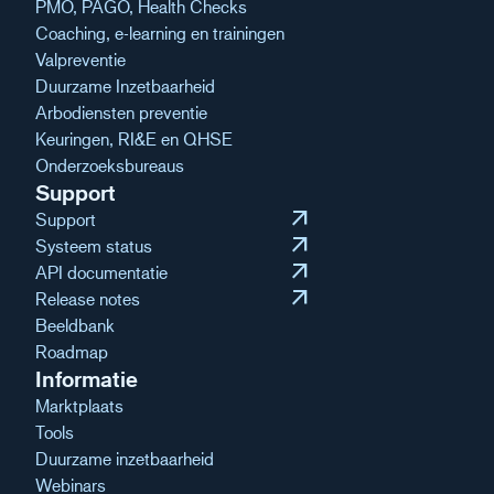
PMO, PAGO, Health Checks
Coaching, e-learning en trainingen
Valpreventie
Duurzame Inzetbaarheid
Arbodiensten preventie
Keuringen, RI&E en QHSE
Onderzoeksbureaus
Support
arrow_outward
Support
arrow_outward
Systeem status
arrow_outward
API documentatie
arrow_outward
Release notes
Beeldbank
Roadmap
Informatie
Marktplaats
Tools
Duurzame inzetbaarheid
Webinars